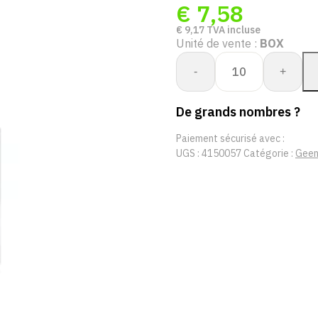
€
7,58
€
9,17
TVA incluse
Unité de vente :
BOX
quantité
-
+
de
PERFECT
De grands nombres ?
FIT
GLOVE
Paiement sécurisé avec :
ARMCUT
UGS :
4150057
Catégorie :
Geen
14
BT