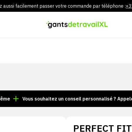
 aussi facilement passer votre commande par téléphone :
+3
Aller
directement
au
contenu
Vous souhaitez un conseil personnalisé ? Appelez le 
PERFECT FIT