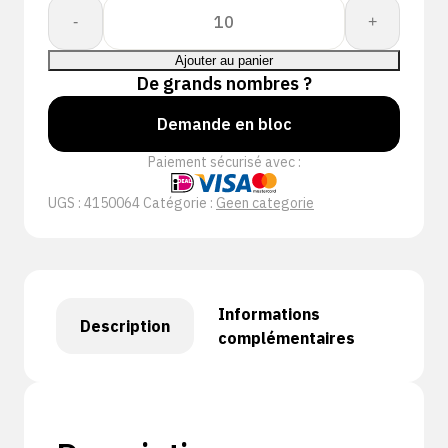
quantité
-
+
de
PERFECT
Ajouter au panier
FIT
De grands nombres ?
GLOVE
Demande en bloc
ARACUT
SLEEVES
Paiement sécurisé avec :
UGS :
4150064
Catégorie :
Geen categorie
Informations
Description
complémentaires