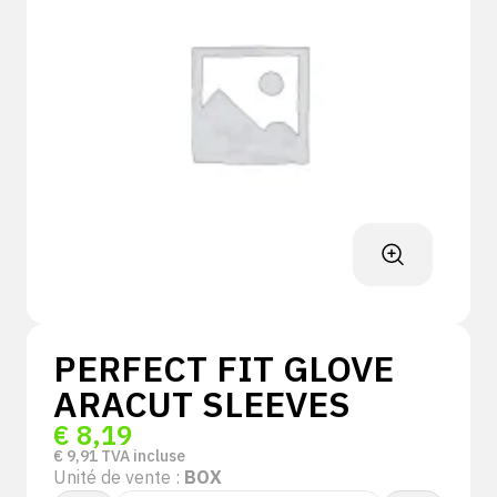
PERFECT FIT GLOVE
ARACUT SLEEVES
€
8,19
€
9,91
TVA incluse
Unité de vente :
BOX