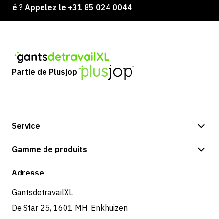
sé ? Appelez le +31 85 024 0044
Partie de Plusjop
Service
Options de paiement
Gamme de produits
Expédition et livraison
Boutique
Adresse
Retours et service
GantsdetravailXL
De Star 25, 1601 MH, Enkhuizen