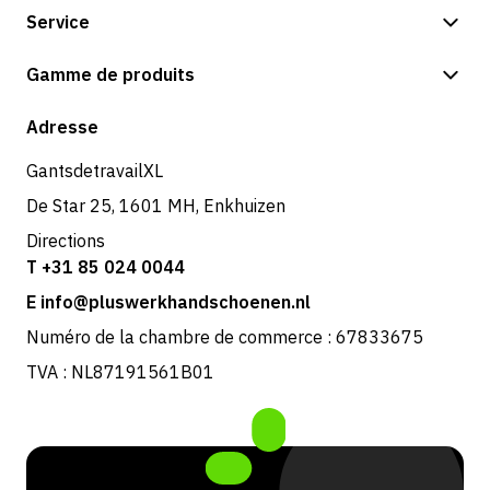
Service
Options de paiement
Gamme de produits
Expédition et livraison
Boutique
Adresse
Retours et service
GantsdetravailXL
De Star 25, 1601 MH, Enkhuizen
Directions
T +31 85 024 0044
E info@pluswerkhandschoenen.nl
Numéro de la chambre de commerce : 67833675
TVA : NL87191561B01