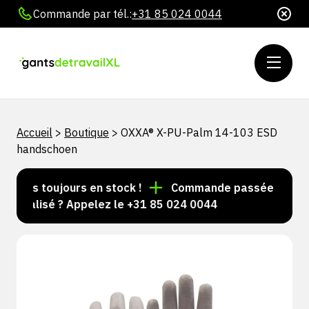
Commande par tél.:
+31 85 024 0044
Accueil
>
Boutique
>
OXXA® X-PU-Palm 14-103 ESD
handschoen
icles toujours en stock !
Commande passée avant 15 h
nnalisé ? Appelez le +31 85 024 0044