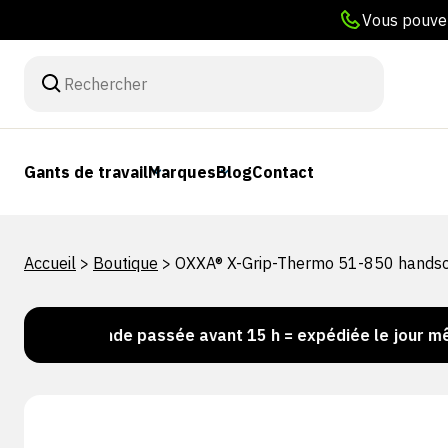
Vous pouvez
Gants de travail
Marques
Blog
Contact
Accueil
>
Boutique
>
OXXA® X-Grip-Thermo 51-850 hands
mmande passée avant 15 h = expédiée le jour même