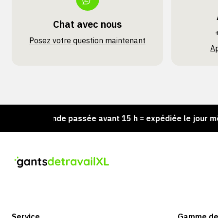
Chat avec nous
Posez votre question maintenant
A
mmande passée avant 15 h = expédiée le jour même
Service
Gamme de 