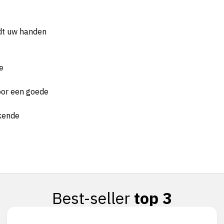
udt uw handen
ge
voor een goede
ekende
Best-seller
top 3