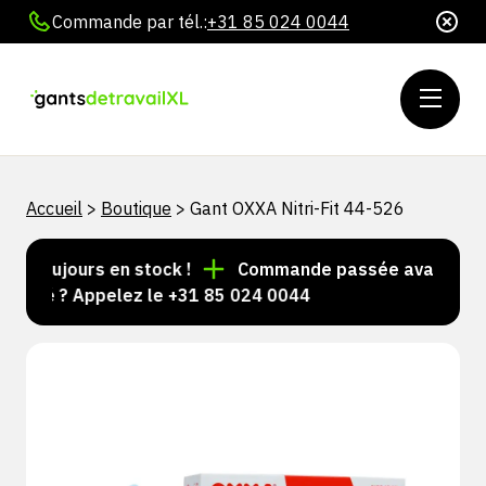
Commande par tél.:
+31 85 024 0044
Accueil
>
Boutique
>
Gant OXXA Nitri-Fit 44-526
s toujours en stock !
Commande passée avant 15 h = 
lisé ? Appelez le +31 85 024 0044