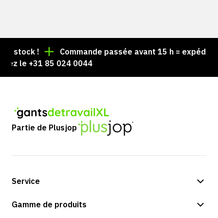
stock !
Commande passée avant 15 h = expédiée le 
z le +31 85 024 0044
Partie de Plusjop
Service
Options de paiement
Gamme de produits
Expédition et livraison