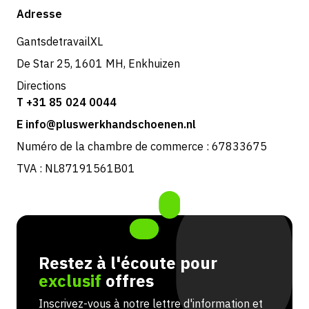
Boutique
Adresse
Retours et service
GantsdetravailXL
De Star 25, 1601 MH, Enkhuizen
Directions
T +31 85 024 0044
E info@pluswerkhandschoenen.nl
Numéro de la chambre de commerce : 67833675
TVA : NL87191561B01
Restez à l'écoute pour
exclusif
offres
Inscrivez-vous à notre lettre d'information et