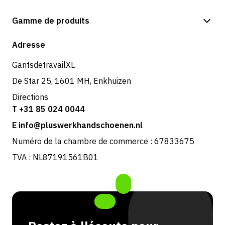
Options de paiement
Gamme de produits
Expédition et livraison
Boutique
Adresse
Retours et service
GantsdetravailXL
De Star 25, 1601 MH, Enkhuizen
Directions
T +31 85 024 0044
E info@pluswerkhandschoenen.nl
Numéro de la chambre de commerce : 67833675
TVA : NL87191561B01