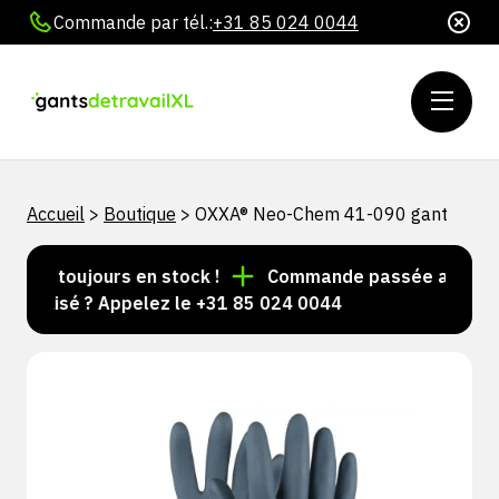
Commande par tél.:
+31 85 024 0044
Accueil
>
Boutique
>
OXXA® Neo-Chem 41-090 gant
les toujours en stock !
Commande passée avant 15 h 
nalisé ? Appelez le +31 85 024 0044