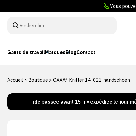
Vous pouvez
Gants de travail
Marques
Blog
Contact
Accueil
>
Boutique
>
OXXA® Knitter 14-021 handschoen
mmande passée avant 15 h = expédiée le jour même