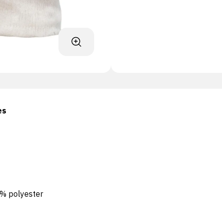
es
% polyester