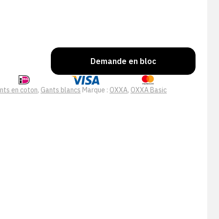
Demande en bloc
nts en coton
,
Gants blancs
Marque :
OXXA
,
OXXA Basic