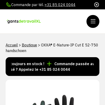
Commande par tél.:
+31 85 024 0044
Accueil
>
Boutique
>
OXXA® E-Nature-IP Cut E 52-750
handschoen
es toujours en stock !
Commande passée avant 15 h =
alisé ? Appelez le +31 85 024 0044