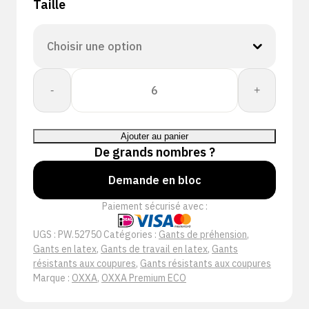
Taille
quantité
-
+
de
OXXA®
E-
Ajouter au panier
Nature-
De grands nombres ?
IP
Cut
Demande en bloc
E
Paiement sécurisé avec :
52-
750
UGS :
PW.52750
Catégories :
Gants de préhension
,
handschoen
Gants en latex
,
Gants de travail en latex
,
Gants
résistants aux coupures
,
Gants résistants aux coupures
Marque :
OXXA
,
OXXA Premium ECO