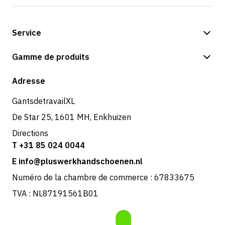
Service
Options de paiement
Gamme de produits
Expédition et livraison
Boutique
Adresse
Retours et service
GantsdetravailXL
De Star 25, 1601 MH, Enkhuizen
Directions
T +31 85 024 0044
E info@pluswerkhandschoenen.nl
Numéro de la chambre de commerce : 67833675
TVA : NL87191561B01