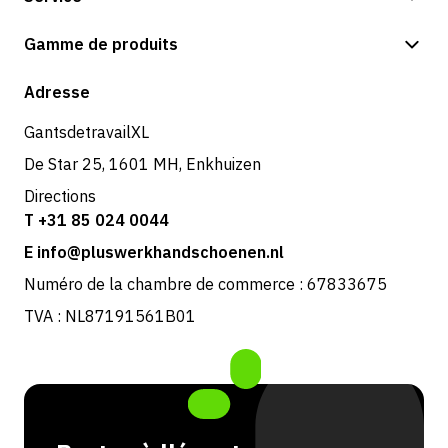
Options de paiement
Gamme de produits
Expédition et livraison
Boutique
Adresse
Retours et service
GantsdetravailXL
De Star 25, 1601 MH, Enkhuizen
Directions
T +31 85 024 0044
E info@pluswerkhandschoenen.nl
Numéro de la chambre de commerce : 67833675
TVA : NL87191561B01