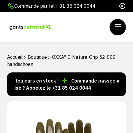
Commande par tél.:
+31 85 024 0044
Accueil
>
Boutique
>
OXXA® E-Nature-Grip 52-000
handschoen
les toujours en stock !
Commande passée avant 15 h 
nalisé ? Appelez le +31 85 024 0044