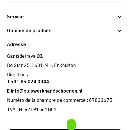
Service
Options de paiement
Gamme de produits
Expédition et livraison
Boutique
Adresse
Retours et service
GantsdetravailXL
De Star 25, 1601 MH, Enkhuizen
Directions
T +31 85 024 0044
E info@pluswerkhandschoenen.nl
Numéro de la chambre de commerce : 67833675
TVA : NL87191561B01