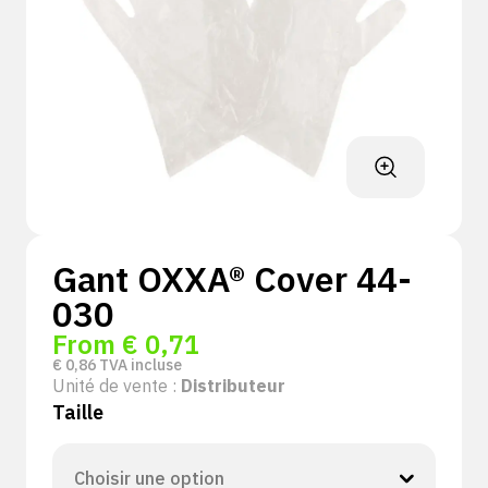
Gant OXXA® Cover 44-
030
From
€
0,71
€
0,86
TVA incluse
Unité de vente :
Distributeur
Taille