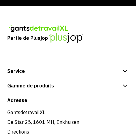
Partie de Plusjop
Service
Options de paiement
Gamme de produits
Expédition et livraison
Boutique
Adresse
Retours et service
GantsdetravailXL
De Star 25, 1601 MH, Enkhuizen
Directions