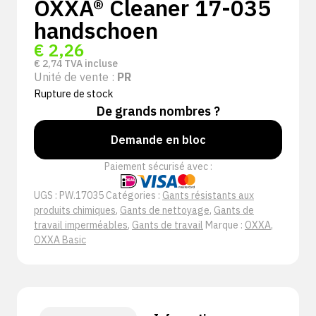
OXXA® Cleaner 17-035
handschoen
€
2,26
€
2,74
TVA incluse
Unité de vente :
PR
Rupture de stock
De grands nombres ?
Demande en bloc
Paiement sécurisé avec :
UGS :
PW.17035
Catégories :
Gants résistants aux
produits chimiques
,
Gants de nettoyage
,
Gants de
travail imperméables
,
Gants de travail
Marque :
OXXA
,
OXXA Basic