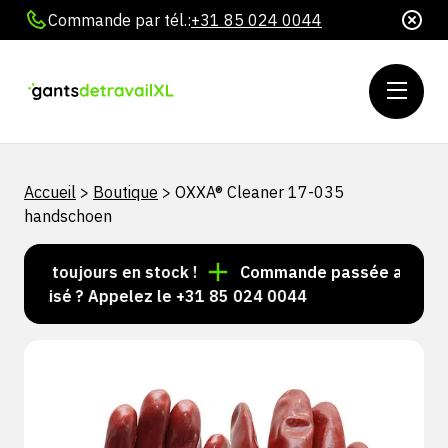
Commande par tél.:
+31 85 024 0044
Accueil
>
Boutique
>
OXXA® Cleaner 17-035
handschoen
les toujours en stock !
Commande passée avant 15 h 
nalisé ? Appelez le +31 85 024 0044