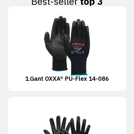
Best-seller
top 3
1.
Gant OXXA® PU-Flex 14-086