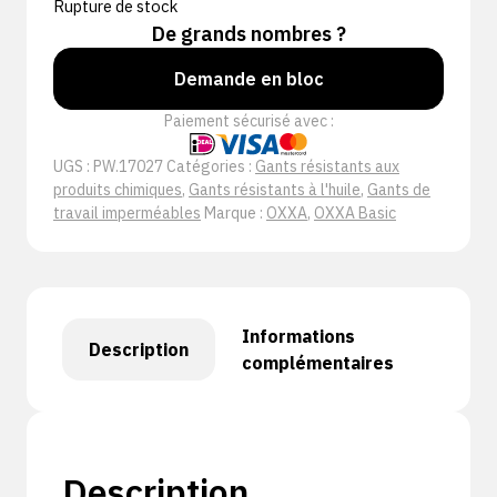
Rupture de stock
De grands nombres ?
Demande en bloc
Paiement sécurisé avec :
UGS :
PW.17027
Catégories :
Gants résistants aux
produits chimiques
,
Gants résistants à l'huile
,
Gants de
travail imperméables
Marque :
OXXA
,
OXXA Basic
Informations
Description
complémentaires
Description