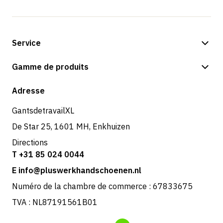
Service
Options de paiement
Gamme de produits
Expédition et livraison
Boutique
Adresse
Retours et service
GantsdetravailXL
De Star 25, 1601 MH, Enkhuizen
Directions
T +31 85 024 0044
E info@pluswerkhandschoenen.nl
Numéro de la chambre de commerce : 67833675
TVA : NL87191561B01