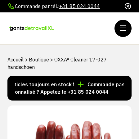
Commande par tél.:
+31 85 024 0044
Accueil
>
Boutique
>
OXXA® Cleaner 17-027
handschoen
'articles toujours en stock !
Commande passée avant 
ersonnalisé ? Appelez le +31 85 024 0044