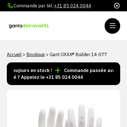
Commande par tél.:
+31 85 024 0044
Accueil
>
Boutique
>
Gant OXXA® Builder 14-077
s toujours en stock !
Commande passée avant 15 h = 
lisé ? Appelez le +31 85 024 0044