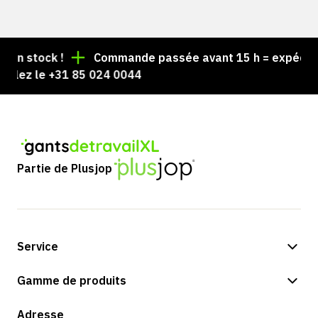
 stock !
Commande passée avant 15 h = expédiée le
ez le +31 85 024 0044
Partie de Plusjop
Service
Options de paiement
Gamme de produits
Expédition et livraison
Boutique
Adresse