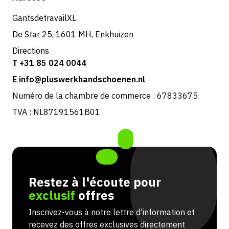
Retours et service
GantsdetravailXL
De Star 25, 1601 MH, Enkhuizen
Directions
T +31 85 024 0044
E info@pluswerkhandschoenen.nl
Numéro de la chambre de commerce : 67833675
TVA : NL87191561B01
Restez à l'écoute pour
exclusif
offres
Inscrivez-vous à notre lettre d'information et
recevez des offres exclusives directement