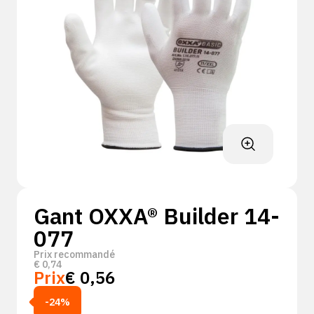
Gant OXXA® Builder 14-
077
Prix recommandé
€
0,74
Prix
€
0,56
-24%