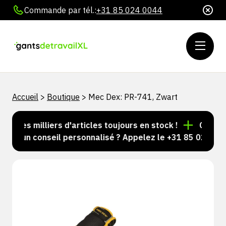
Commande par tél.:
+31 85 024 0044
Accueil
>
Boutique
>
Mec Dex: PR-741, Zwart
Des milliers d'articles toujours en stock !
Commande 
ez un conseil personnalisé ? Appelez le +31 85 024 0044