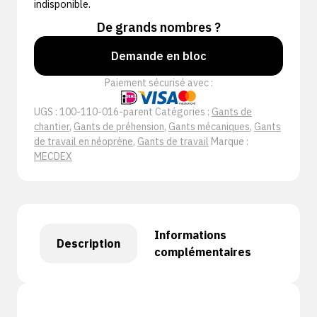
indisponible.
De grands nombres ?
Demande en bloc
Paiement sécurisé avec :
UGS :
100-110-016-parent
Catégories :
Gants de
chantier
,
Gants de préhension
,
Gants mécaniques
,
Gants
de travail en néoprène
,
Gants de travail
Marque :
MECDEX
Informations
Description
complémentaires