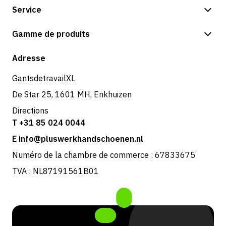
Service
Options de paiement
Gamme de produits
Expédition et livraison
Boutique
Adresse
Retours et service
GantsdetravailXL
De Star 25, 1601 MH, Enkhuizen
Directions
T +31 85 024 0044
E info@pluswerkhandschoenen.nl
Numéro de la chambre de commerce : 67833675
TVA : NL87191561B01