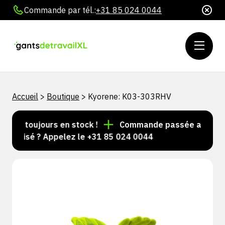
Commande par tél.:
+31 85 024 0044
Accueil
>
Boutique
>
Kyorene: K03-303RHV
les toujours en stock !
Commande passée avant 15 h 
nalisé ? Appelez le +31 85 024 0044