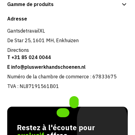
Options de paiement
Gamme de produits
Expédition et livraison
Boutique
Adresse
Retours et service
GantsdetravailXL
De Star 25, 1601 MH, Enkhuizen
Directions
T +31 85 024 0044
E info@pluswerkhandschoenen.nl
Numéro de la chambre de commerce : 67833675
TVA : NL87191561B01
Restez à l'écoute pour