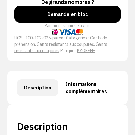
De grands nombres ?
Demande en bloc
Paiement sécurisé avec :
UGS :
100-102-025-parent
Catégories :
Gants de
préhension
,
Gants résistants aux coupures
,
Gants
résistants aux coupures
Marque :
KYORENE
Informations
Description
complémentaires
Description