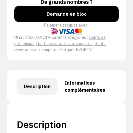
De grands nombres ?
Demande en bloc
Paiement sécurisé avec :
UGS :
100-102-019-parent
Catégories :
Gants de
préhension
,
Gants résistants aux coupures
,
Gants
résistants aux coupures
Marque :
KYORENE
Informations
Description
complémentaires
Description