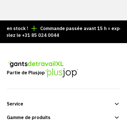
en stock !
Commande passée avant 15 h = expédiée 
elez le +31 85 024 0044
Partie de Plusjop
Service
Options de paiement
Gamme de produits
Expédition et livraison