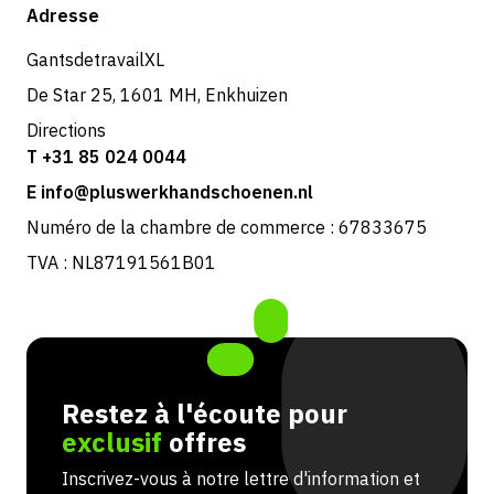
Boutique
Adresse
Retours et service
GantsdetravailXL
De Star 25, 1601 MH, Enkhuizen
Directions
T +31 85 024 0044
E info@pluswerkhandschoenen.nl
Numéro de la chambre de commerce : 67833675
TVA : NL87191561B01
Restez à l'écoute pour
exclusif
offres
Inscrivez-vous à notre lettre d'information et