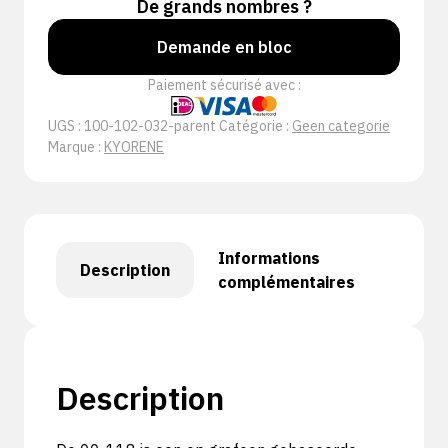
De grands nombres ?
Demande en bloc
Paiement sécurisé avec :
UGS :
100-102-032-parent
Catégorie :
Geen categorie
Marque :
KYORENE
Informations
Description
complémentaires
Description