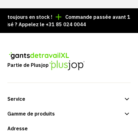
 toujours en stock !
Commande passée avant 15 h = e
isé ? Appelez le +31 85 024 0044
Partie de Plusjop
Service
Options de paiement
Gamme de produits
Expédition et livraison
Boutique
Adresse
Retours et service