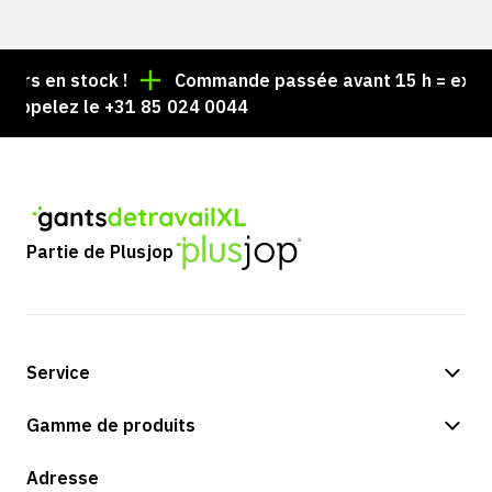
rs en stock !
Commande passée avant 15 h = expédié
ppelez le +31 85 024 0044
Partie de Plusjop
Service
Options de paiement
Gamme de produits
Expédition et livraison
Boutique
Adresse
Retours et service