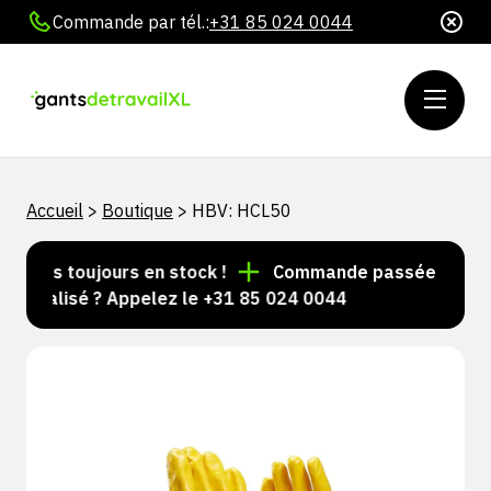
Commande par tél.:
+31 85 024 0044
Accueil
>
Boutique
>
HBV: HCL50
icles toujours en stock !
Commande passée avant 15 
onnalisé ? Appelez le +31 85 024 0044