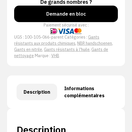
De grands nombres ?
Demande en bloc
Paiement sécurisé avec :
UGS :
100-105-066-parent
Catégories :
Gants
résistants aux produits chimiques
,
NBR handschoenen
,
Gants en nitrile
,
Gants résistants à l'huile
,
Gants de
nettoyage
Marque :
VHB
Informations
Description
complémentaires
Description