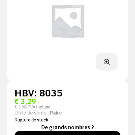
HBV: 8035
€
3,29
€
3,98
TVA incluse
Unité de vente :
Paire
Rupture de stock
De grands nombres ?