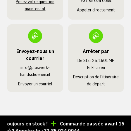
+31 85 024 0044
Posez votre question
maintenant
Appeler directement
Envoyez-nous un
Arrêter par
courrier
De Star 25, 1601 MH
info@pluswerk­
Enkhuizen
handschoenen.nl
Description de l'itinéraire
Envoyer un courriel
de départ
toujours en stock !
Commande passée avant 15 h = ex
sé ? Appelez le +31 85 024 0044