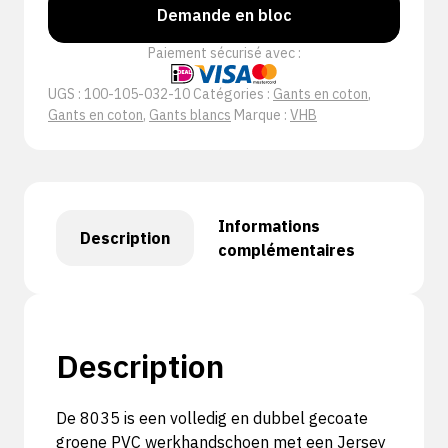
Demande en bloc
Paiement sécurisé avec :
UGS :
100-105-032-10
Catégories :
Gants en coton
,
Gants en coton
,
Gants blancs
Marque :
VHB
Informations
Description
complémentaires
Description
De 8035 is een volledig en dubbel gecoate
groene PVC werkhandschoen met een Jersey