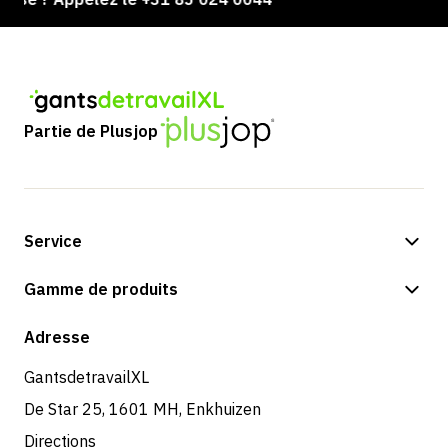
Partie de Plusjop
Service
Options de paiement
Gamme de produits
Expédition et livraison
Boutique
Adresse
Retours et service
GantsdetravailXL
De Star 25, 1601 MH, Enkhuizen
Directions