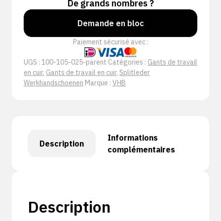
De grands nombres ?
Demande en bloc
Paiement sécurisé avec :
UGS :
100-105-025-parent
Catégories :
Gants de travail
en cuir
,
Gants de travail en cuir
,
Splitleder
Werkhandschoenen
Marque :
VHB
Informations
Description
complémentaires
Description