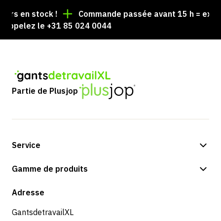
rs en stock !
Commande passée avant 15 h = expédié
ppelez le +31 85 024 0044
Partie de Plusjop
Service
Options de paiement
Gamme de produits
Expédition et livraison
Boutique
Adresse
Retours et service
GantsdetravailXL