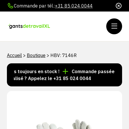
Commande par tél.:
+31 85 024 0044
Accueil
>
Boutique
>
HBV: 7146R
icles toujours en stock !
Commande passée avant 15 
onnalisé ? Appelez le +31 85 024 0044