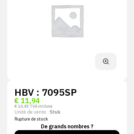
HBV : 7095SP
€
11,94
€
14,45
TVA incluse
Unité de vente :
Stuk
Rupture de stock
De grands nombres ?