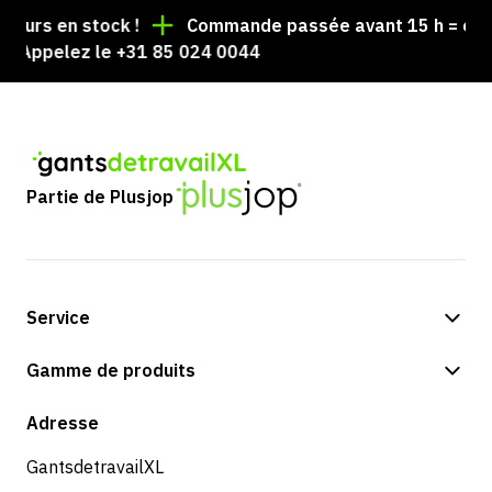
urs en stock !
Commande passée avant 15 h = expédi
 Appelez le +31 85 024 0044
Partie de Plusjop
Service
Options de paiement
Gamme de produits
Expédition et livraison
Boutique
Adresse
Retours et service
GantsdetravailXL