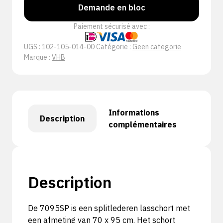
Demande en bloc
Paiement sécurisé avec :
UGS :
102-105-014-00
Catégorie :
Geen categorie
Marque :
VHB
Informations
Description
complémentaires
Description
De 7095SP is een splitlederen lasschort met
een afmeting van 70 x 95 cm. Het schort