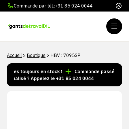
Commande par tél.:
+31 85 024 0044
Accueil
>
Boutique
>
HBV : 7095SP
rticles toujours en stock !
Commande passée avant 15
sonnalisé ? Appelez le +31 85 024 0044