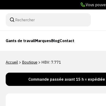
Vous pouvez
Gants de travail
Marques
Blog
Contact
Accueil
>
Boutique
>
HBV: 7.771
k !
Commande passée avant 15 h = expédiée le jou