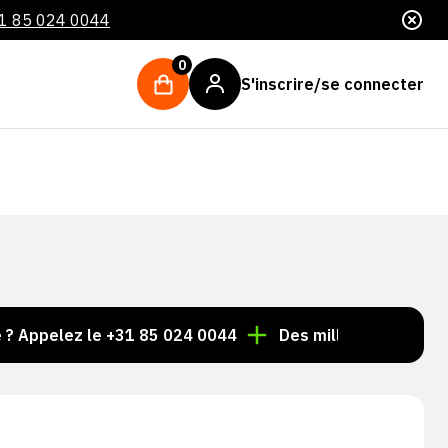
1 85 024 0044
0
S'inscrire/se connecter
elez le +31 85 024 0044
Des milliers d'articles toujou