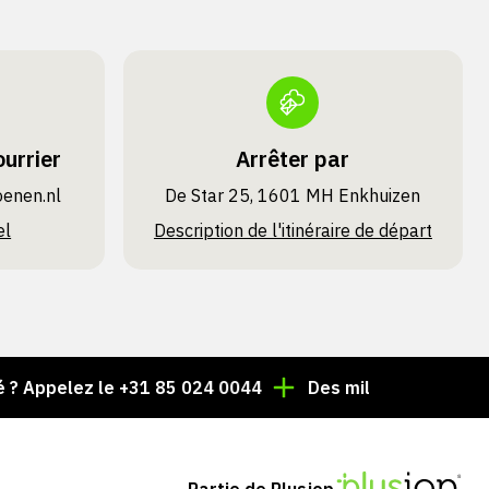
urrier
Arrêter par
oenen.nl
De Star 25, 1601 MH Enkhuizen
el
Description de l'itinéraire de départ
elez le +31 85 024 0044
Des milliers d'articles toujou
Partie de Plusjop