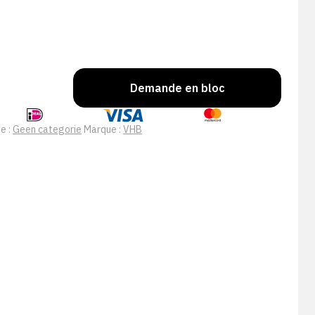
Demande en bloc
e :
Geen categorie
Marque :
VHB