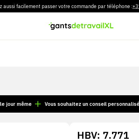
 aussi facilement passer votre commande par téléphone :
+3
Aller
directement
au
contenu
r même
Vous souhaitez un conseil personnalisé ? App
HBV: 7.771