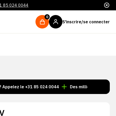
1 85 024 0044
0
S'inscrire/se connecter
ez le +31 85 024 0044
Des milliers d'articles toujour
V