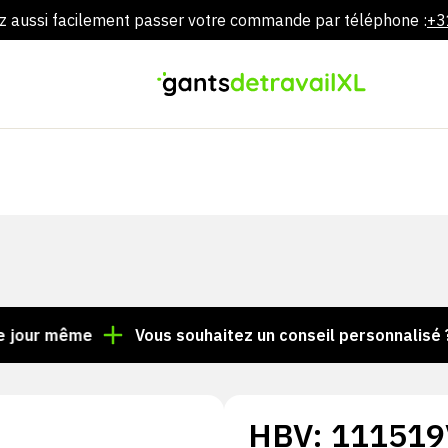
 aussi facilement passer votre commande par téléphone :
+3
Aller
directement
au
contenu
même
Vous souhaitez un conseil personnalisé ? Appel
HBV: 111519