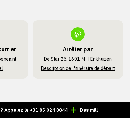
urrier
Arrêter par
oenen.nl
De Star 25, 1601 MH Enkhuizen
el
Description de l'itinéraire de départ
lez le +31 85 024 0044
Des milliers d'articles toujou