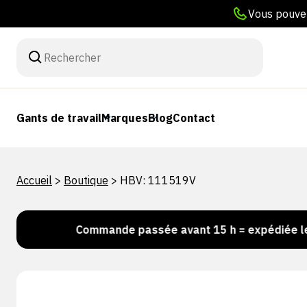
Vous pouvez
Gants de travail
Marques
Blog
Contact
Accueil
>
Boutique
>
HBV: 111519V
 !
Commande passée avant 15 h = expédiée le jour 