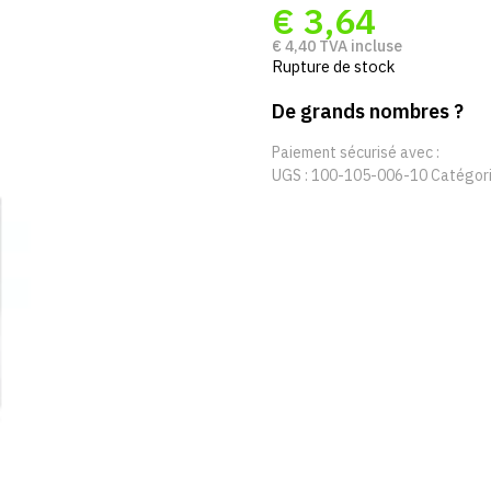
€
3,64
€
4,40
TVA incluse
Rupture de stock
De grands nombres ?
Paiement sécurisé avec :
UGS :
100-105-006-10
Catégori