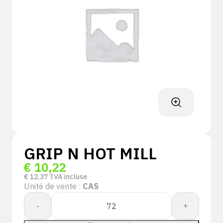
GRIP N HOT MILL
€
10,22
€
12,37
TVA incluse
Unité de vente :
CAS
quantité
-
+
de
GRIP