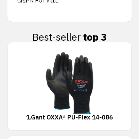
GRIP N HOT MILL
Best-seller
top 3
1.
Gant OXXA® PU-Flex 14-086