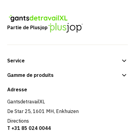
Partie de Plusjop
Service
Options de paiement
Gamme de produits
Expédition et livraison
Boutique
Adresse
Retours et service
GantsdetravailXL
De Star 25, 1601 MH, Enkhuizen
Directions
T +31 85 024 0044