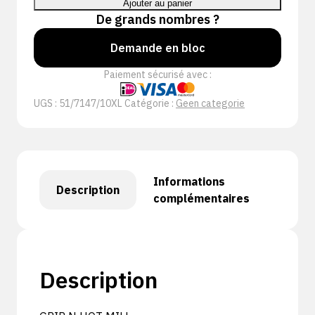
Ajouter au panier
N
De grands nombres ?
HOT
Demande en bloc
MILL
Paiement sécurisé avec :
UGS :
51/7147/10XL
Catégorie :
Geen categorie
Informations
Description
complémentaires
Description