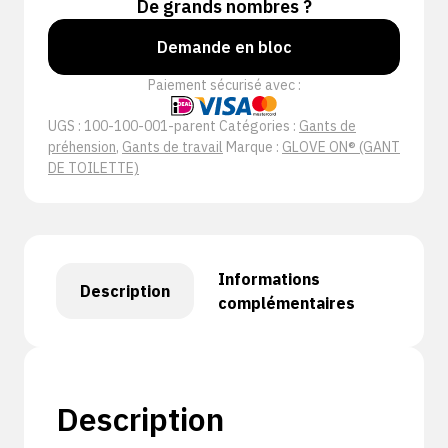
De grands nombres ?
Demande en bloc
Paiement sécurisé avec :
UGS :
100-100-001-parent
Catégories :
Gants de
préhension
,
Gants de travail
Marque :
GLOVE ON® (GANT
DE TOILETTE)
Informations
Description
complémentaires
Description