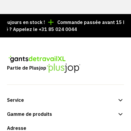
oujours en stock !
Commande passée avant 15 h = exp
é ? Appelez le +31 85 024 0044
Partie de Plusjop
Service
Options de paiement
Gamme de produits
Expédition et livraison
Boutique
Adresse
Retours et service