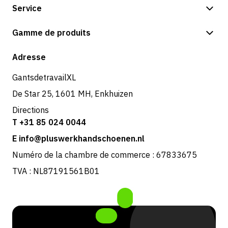
Service
Options de paiement
Gamme de produits
Expédition et livraison
Boutique
Adresse
Retours et service
GantsdetravailXL
De Star 25, 1601 MH, Enkhuizen
Directions
T +31 85 024 0044
E info@pluswerkhandschoenen.nl
Numéro de la chambre de commerce : 67833675
TVA : NL87191561B01