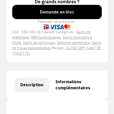
De grands nombres ?
Demande en bloc
Paiement sécurisé avec :
UGS :
100-100-013-parent
Catégories :
Gants de
préhension
,
NBR handschoenen
,
Gants résistants à
l'huile
,
Gants de nettoyage
,
Industrie alimentaire
,
Gants
de travail imperméables
Marque :
GLOVE ON® (GANT DE
TOILETTE)
Informations
Description
complémentaires