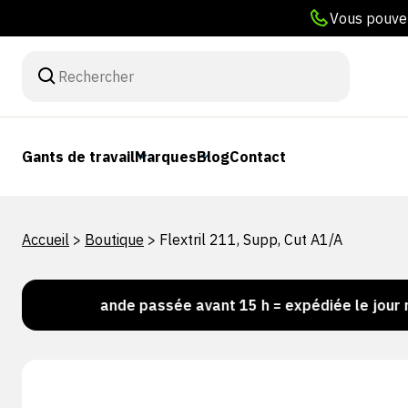
Vous pouvez
Gants de travail
Marques
Blog
Contact
Accueil
>
Boutique
>
Flextril 211, Supp, Cut A1/A
Commande passée avant 15 h = expédiée le jour même