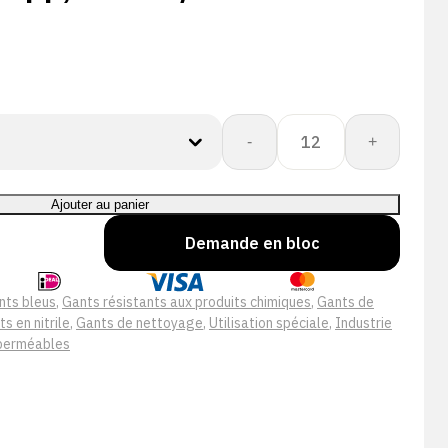
quantité
-
+
de
Flextril
211,
Ajouter au panier
Supp,
Demande en bloc
Cut
A1/A
nts bleus
,
Gants résistants aux produits chimiques
,
Gants de
s en nitrile
,
Gants de nettoyage
,
Utilisation spéciale
,
Industrie
mperméables