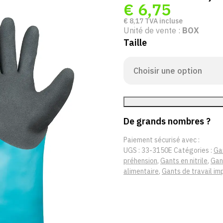
€
6,75
€
8,17
TVA incluse
Unité de vente :
BOX
Taille
De grands nombres ?
Paiement sécurisé avec :
UGS :
33-3150E
Catégories :
Ga
préhension
,
Gants en nitrile
,
Gant
alimentaire
,
Gants de travail i