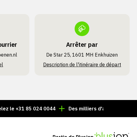
urrier
Arrêter par
oenen.nl
De Star 25, 1601 MH Enkhuizen
el
Description de l'itinéraire de départ
+31 85 024 0044
Des milliers d'articles toujours en st
Partie de Plusjop