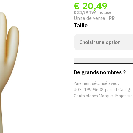
€
20,49
€
24,79
TVA incluse
Unité de vente :
PR
Taille
De grands nombres ?
Paiement sécurisé avec :
UGS :
19999608-parent
Catégor
Gants blancs
Marque :
Majestue