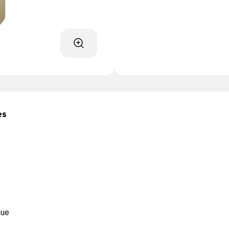
es
que