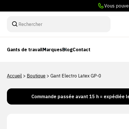
Vous pouvez
Gants de travail
Marques
Blog
Contact
Accueil
>
Boutique
>
Gant Electro Latex GP-0
Commande passée avant 15 h = expédiée le jour m