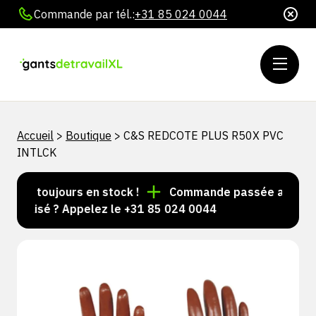
Commande par tél.:
+31 85 024 0044
Accueil
>
Boutique
>
C&S REDCOTE PLUS R50X PVC
INTLCK
cles toujours en stock !
Commande passée avant 15 h 
nalisé ? Appelez le +31 85 024 0044