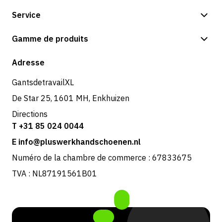
Service
Options de paiement
Gamme de produits
Expédition et livraison
Boutique
Adresse
Retours et service
GantsdetravailXL
De Star 25, 1601 MH, Enkhuizen
Directions
T +31 85 024 0044
E info@pluswerkhandschoenen.nl
Numéro de la chambre de commerce : 67833675
TVA : NL87191561B01