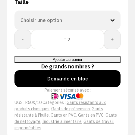
Taille
quantité
-
+
de
C&S
REDCOTE
Ajouter au panier
PLUS
De grands nombres ?
R50X
PVC
Demande en bloc
INTLCK
Paiement sécurisé avec :
UGS :
R50X/10
Catégories :
Gants résistants aux
produits chimiques
,
Gants de préhension
,
Gants
résistants à l'huile
,
Gants en PVC
,
Gants en PVC
,
Gants
de nettoyage
,
Industrie alimentaire
,
Gants de travail
imperméables