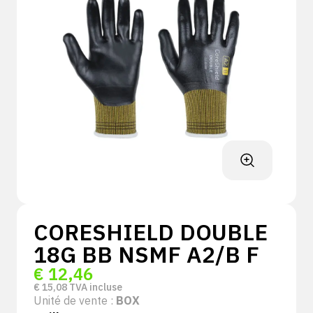
CORESHIELD DOUBLE
18G BB NSMF A2/B F
€
12,46
€
15,08
TVA incluse
Unité de vente :
BOX