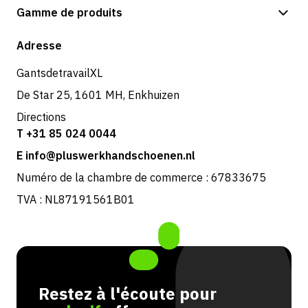
Options de paiement
Gamme de produits
Expédition et livraison
Boutique
Adresse
Retours et service
GantsdetravailXL
De Star 25, 1601 MH, Enkhuizen
Directions
T +31 85 024 0044
E info@pluswerkhandschoenen.nl
Numéro de la chambre de commerce : 67833675
TVA : NL87191561B01
Restez à l'écoute pour