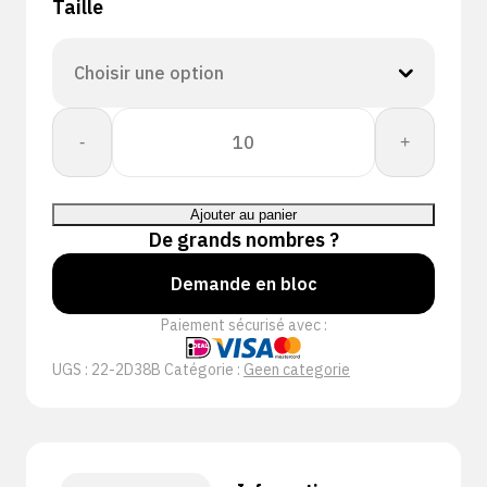
Taille
quantité
-
+
de
CORESHIELD
DOUBLE
Ajouter au panier
18G
De grands nombres ?
BB
NSMF
Demande en bloc
A2/B
Paiement sécurisé avec :
F
UGS :
22-2D38B
Catégorie :
Geen categorie