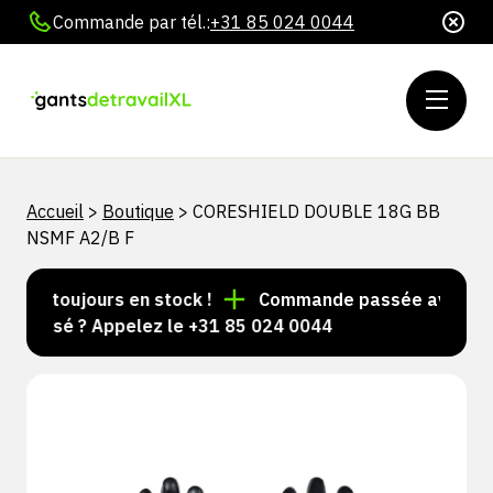
Commande par tél.:
+31 85 024 0044
Accueil
>
Boutique
>
CORESHIELD DOUBLE 18G BB
NSMF A2/B F
les toujours en stock !
Commande passée avant 15 h 
nalisé ? Appelez le +31 85 024 0044