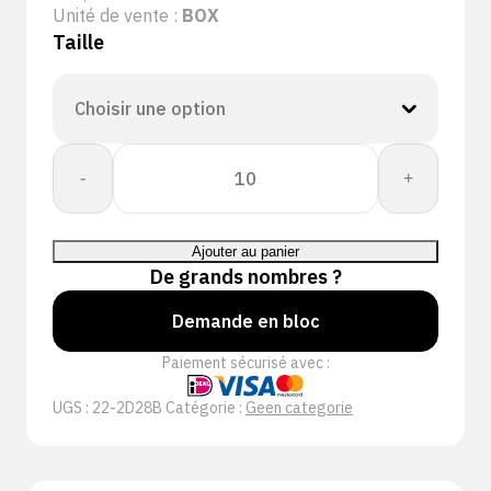
Unité de vente :
BOX
Taille
quantité
-
+
de
CORESHIELD
DOUBLE
Ajouter au panier
18G
De grands nombres ?
BB
NSMF
Demande en bloc
A2/B
Paiement sécurisé avec :
3/4
UGS :
22-2D28B
Catégorie :
Geen categorie