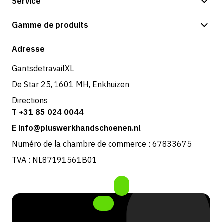
Service
Options de paiement
Gamme de produits
Expédition et livraison
Boutique
Adresse
Retours et service
GantsdetravailXL
De Star 25, 1601 MH, Enkhuizen
Directions
T +31 85 024 0044
E info@pluswerkhandschoenen.nl
Numéro de la chambre de commerce : 67833675
TVA : NL87191561B01