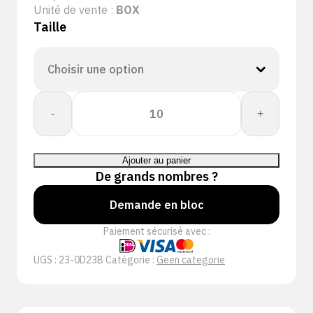
Unité de vente :
BOX
Taille
quantité
-
+
de
CORESHIELD
DOUBLE
Ajouter au panier
13G
De grands nombres ?
BB
NSMF
Demande en bloc
A3/C
Paiement sécurisé avec :
3/4
UGS :
23-0D23B
Catégorie :
Geen categorie