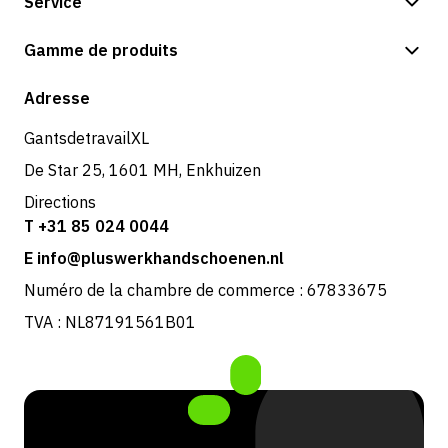
Service
Options de paiement
Gamme de produits
Expédition et livraison
Boutique
Adresse
Retours et service
GantsdetravailXL
De Star 25, 1601 MH, Enkhuizen
Directions
T +31 85 024 0044
E info@pluswerkhandschoenen.nl
Numéro de la chambre de commerce : 67833675
TVA : NL87191561B01