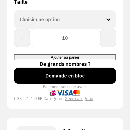
Taille
quantité
-
+
de
CORESHIELD
15G
Ajouter au panier
BLACK
De grands nombres ?
MF
A1/A
Demande en bloc
Paiement sécurisé avec :
UGS :
21-1515B
Catégorie :
Geen categorie