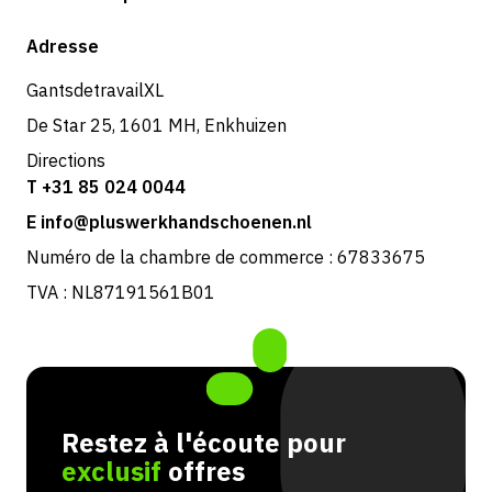
Expédition et livraison
Boutique
Adresse
Retours et service
GantsdetravailXL
De Star 25, 1601 MH, Enkhuizen
Directions
T +31 85 024 0044
E info@pluswerkhandschoenen.nl
Numéro de la chambre de commerce : 67833675
TVA : NL87191561B01
Restez à l'écoute pour
exclusif
offres