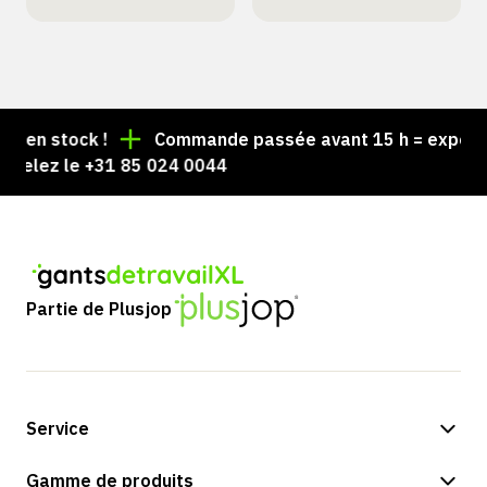
en stock !
Commande passée avant 15 h = expédiée 
elez le +31 85 024 0044
Partie de Plusjop
Service
Options de paiement
Gamme de produits