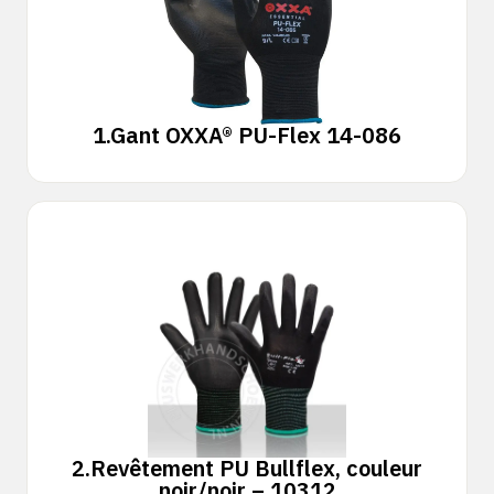
1.
Gant OXXA® PU-Flex 14-086
2.
Revêtement PU Bullflex, couleur
noir/noir – 10312