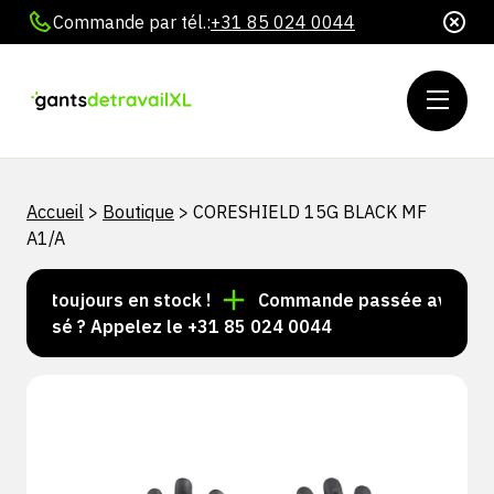
Commande par tél.:
+31 85 024 0044
Accueil
>
Boutique
>
CORESHIELD 15G BLACK MF
A1/A
les toujours en stock !
Commande passée avant 15 h 
nalisé ? Appelez le +31 85 024 0044