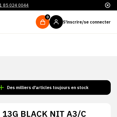
1 85 024 0044
0
S'inscrire/se connecter
milliers d'articles toujours en stock !
Commande pass
 13G BLACK NIT A3/C