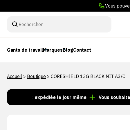
Vous pouvez
Gants de travail
Marques
Blog
Contact
Accueil
>
Boutique
>
CORESHIELD 13G BLACK NIT A3/C
15 h = expédiée le jour même
Vous souhaitez un co