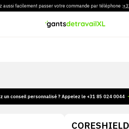
 aussi facilement passer votre commande par téléphone :
+3
Aller
directement
au
contenu
nseil personnalisé ? Appelez le +31 85 024 0044
Des 
CORESHIELD