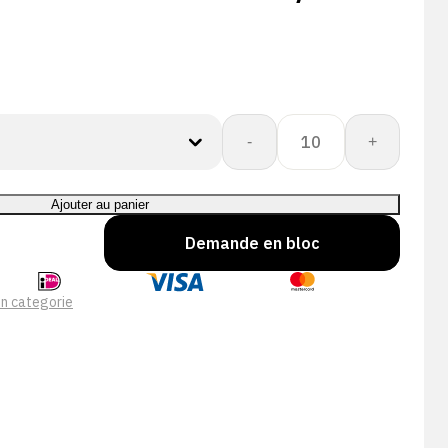
quantité
-
+
de
CORESHIELD
13G
Ajouter au panier
BLACK
Demande en bloc
NIT
A3/C
n categorie