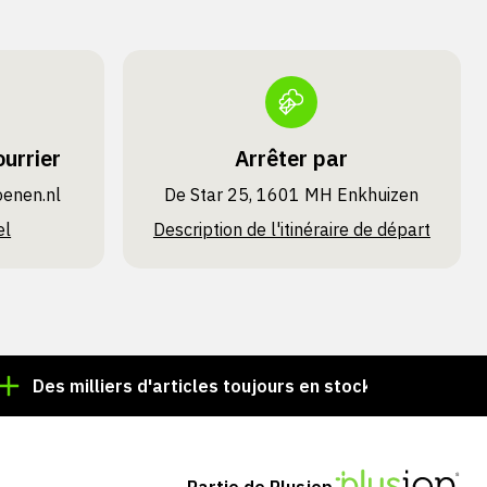
urrier
Arrêter par
oenen.nl
De Star 25, 1601 MH Enkhuizen
el
Description de l'itinéraire de départ
 milliers d'articles toujours en stock !
Commande pass
Partie de Plusjop