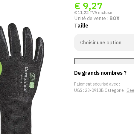
€
9,27
€
11,22
TVA incluse
Unité de vente :
BOX
Taille
De grands nombres ?
Paiement sécurisé avec :
UGS :
23-0913B
Catégorie :
Gee