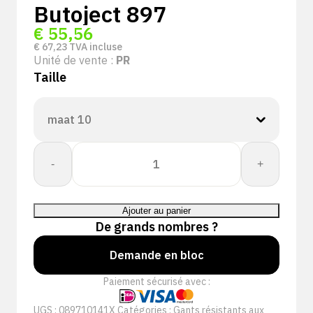
Butoject 897
€
55,56
€
67,23
TVA incluse
Unité de vente :
PR
Taille
quantité
-
+
de
Butoject
897+
Ajouter au panier
De grands nombres ?
Demande en bloc
Paiement sécurisé avec :
UGS :
089710141X
Catégories :
Gants résistants aux