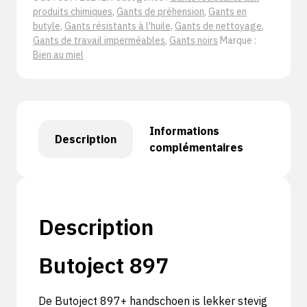
produits chimiques
,
Gants de préhension
,
Gants en
butyle
,
Gants résistants à l'huile
,
Gants de nettoyage
,
Gants de travail imperméables
,
Gants noirs
Marque :
Bien au miel
Informations
Description
complémentaires
Description
Butoject 897
De Butoject 897+ handschoen is lekker stevig