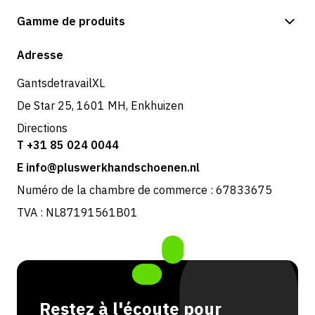
Options de paiement
Gamme de produits
Expédition et livraison
Boutique
Adresse
Retours et service
GantsdetravailXL
De Star 25, 1601 MH, Enkhuizen
Directions
T +31 85 024 0044
E info@pluswerkhandschoenen.nl
Numéro de la chambre de commerce : 67833675
TVA : NL87191561B01
Restez à l'écoute pour