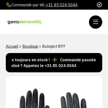
Commande par tél.:
+31 85 024 0044
Accueil
>
Boutique
>
Butoject 897
icles toujours en stock !
Commande passée avant 15 h
nnalisé ? Appelez le +31 85 024 0044