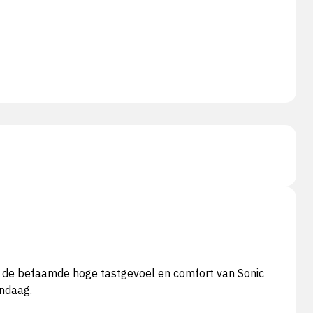
ng de befaamde hoge tastgevoel en comfort van Sonic
andaag.