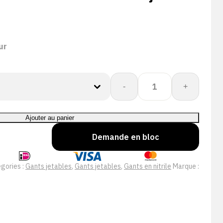
ur
quantité
-
+
de
Aurelia:
Sonic
Ajouter au panier
100
Demande en bloc
Nitril
Poedervrij
Kobaltblauw
gories :
Gants jetables
,
Gants jetables
,
Gants en nitrile
Marque :