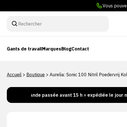
Vous pouvez
Gants de travail
Marques
Blog
Contact
Accueil
>
Boutique
>
Aurelia: Sonic 100 Nitril Poedervrij 
Commande passée avant 15 h = expédiée le jour même