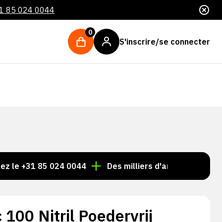
1 85 024 0044
0
S'inscrire/se connecter
31 85 024 0044
Des milliers d'articles toujours en sto
 100 Nitril Poedervrij