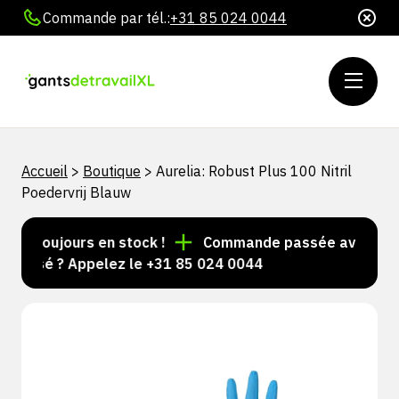
Commande par tél.:
+31 85 024 0044
Accueil
>
Boutique
>
Aurelia: Robust Plus 100 Nitril
Poedervrij Blauw
les toujours en stock !
Commande passée avant 15 h 
nalisé ? Appelez le +31 85 024 0044