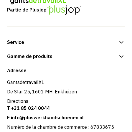
Partie de Plusjop
Service
Options de paiement
Gamme de produits
Expédition et livraison
Boutique
Adresse
Retours et service
GantsdetravailXL
De Star 25, 1601 MH, Enkhuizen
Directions
T +31 85 024 0044
E info@pluswerkhandschoenen.nl
Numéro de la chambre de commerce : 67833675