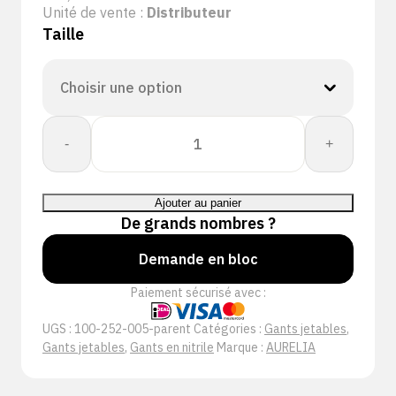
Unité de vente :
Distributeur
Taille
quantité
-
+
de
Aurelia:
Robust
Ajouter au panier
Plus
De grands nombres ?
100
Nitril
Demande en bloc
Poedervrij
Paiement sécurisé avec :
Blauw
UGS :
100-252-005-parent
Catégories :
Gants jetables
,
Gants jetables
,
Gants en nitrile
Marque :
AURELIA