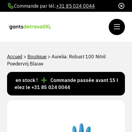
Commande par tél.:
+31 85 024 0044
Accueil
>
Boutique
>
Aurelia: Robust 100 Nitril
Poedervrij Blauw
ours en stock !
Commande passée avant 15 h = expéd
 Appelez le +31 85 024 0044