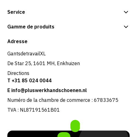
Service
Options de paiement
Gamme de produits
Expédition et livraison
Boutique
Adresse
Retours et service
GantsdetravailXL
De Star 25, 1601 MH, Enkhuizen
Directions
T +31 85 024 0044
E info@pluswerkhandschoenen.nl
Numéro de la chambre de commerce : 67833675
TVA : NL87191561B01