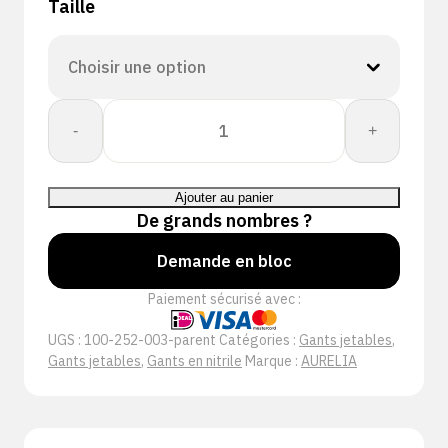
Taille
quantité
-
+
de
Aurelia:
Robust
Ajouter au panier
100
De grands nombres ?
Nitril
Poedervrij
Demande en bloc
Blauw
Paiement sécurisé avec :
UGS :
100-252-003-parent
Catégories :
Gants jetables
,
Gants jetables
,
Gants en nitrile
Marque :
AURELIA