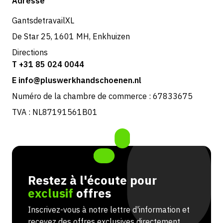
Adresse
Retours et service
GantsdetravailXL
De Star 25, 1601 MH, Enkhuizen
Directions
T +31 85 024 0044
E info@pluswerkhandschoenen.nl
Numéro de la chambre de commerce : 67833675
TVA : NL87191561B01
Restez à l'écoute pour
exclusif
offres
Inscrivez-vous à notre lettre d'information et
recevez des offres exclusives directement