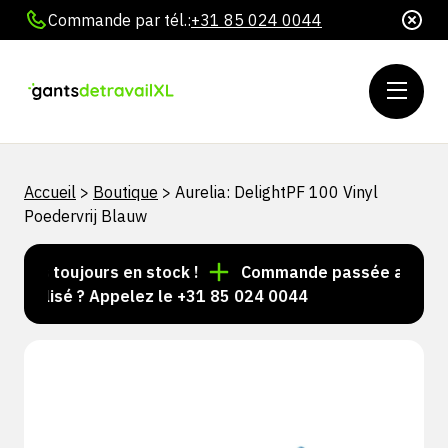
Commande par tél.:
+31 85 024 0044
Accueil
>
Boutique
>
Aurelia: DelightPF 100 Vinyl
Poedervrij Blauw
cles toujours en stock !
Commande passée avant 15 h
nnalisé ? Appelez le +31 85 024 0044