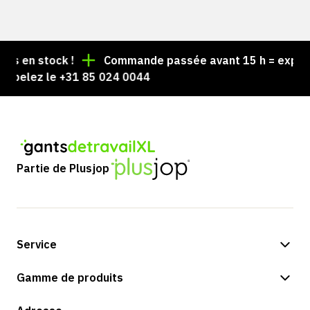
 en stock !
Commande passée avant 15 h = expédiée
pelez le +31 85 024 0044
Partie de Plusjop
Service
Options de paiement
Gamme de produits
Expédition et livraison
Boutique