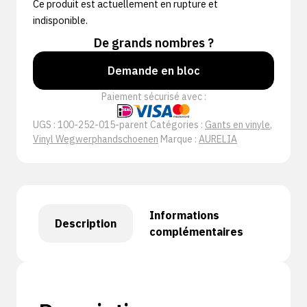
Ce produit est actuellement en rupture et
indisponible.
De grands nombres ?
Demande en bloc
Paiement sécurisé avec :
UGS :
100-252-015-parent
Catégories :
Gants en vinyle
,
Vinyl Wegwerphandschoenen
Marque :
AURELIA
Informations
Description
complémentaires