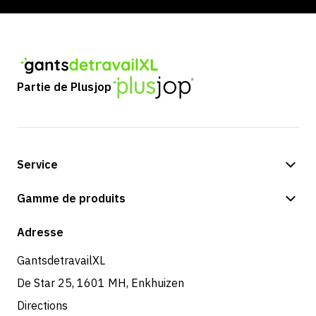
Partie de Plusjop
Service
Options de paiement
Gamme de produits
Expédition et livraison
Boutique
Adresse
Retours et service
GantsdetravailXL
De Star 25, 1601 MH, Enkhuizen
Directions