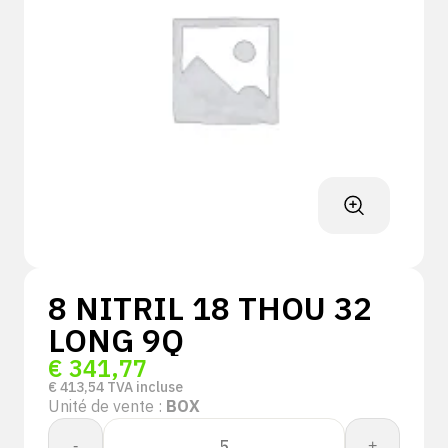
8 NITRIL 18 THOU 32
LONG 9Q
€
341,77
€
413,54
TVA incluse
Unité de vente :
BOX
quantité
-
+