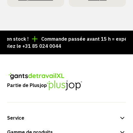
n stock !
Commande passée avant 15 h = expédiée l
lez le +31 85 024 0044
Partie de Plusjop
Service
Options de paiement
Gamme de produits