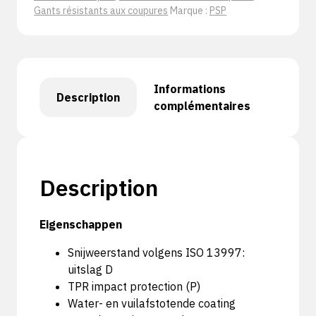
Gants résistants aux coupures
Marque :
PSP
Informations
Description
complémentaires
Description
Eigenschappen
Snijweerstand volgens ISO 13997:
uitslag D
TPR impact protection (P)
Water- en vuilafstotende coating