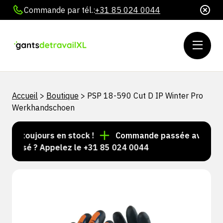
Commande par tél.:
+31 85 024 0044
Accueil
>
Boutique
>
PSP 18-590 Cut D IP Winter Pro
Werkhandschoen
es toujours en stock !
Commande passée avant 15 h =
alisé ? Appelez le +31 85 024 0044