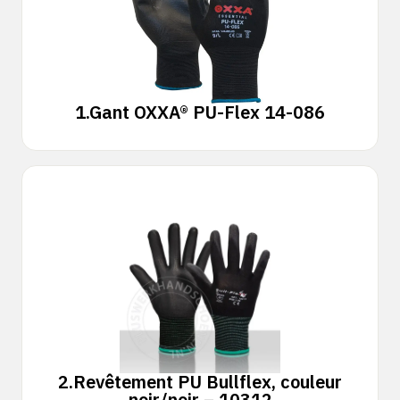
1.
Gant OXXA® PU-Flex 14-086
2.
Revêtement PU Bullflex, couleur
noir/noir – 10312