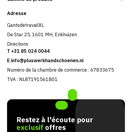
Expédition et livraison
Boutique
Adresse
Retours et service
GantsdetravailXL
De Star 25, 1601 MH, Enkhuizen
Directions
T +31 85 024 0044
E info@pluswerkhandschoenen.nl
Numéro de la chambre de commerce : 67833675
TVA : NL87191561B01
Restez à l'écoute pour
exclusif
offres