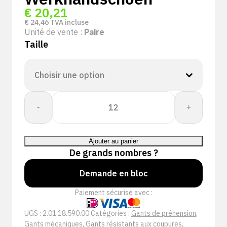
€
20,21
€
24,46
TVA incluse
Unité de vente :
Paire
Taille
quantité
-
+
de
PSP
18-
Ajouter au panier
590
De grands nombres ?
Cut
D
Demande en bloc
IP
Paiement sécurisé avec :
Winter
Pro
UGS :
2.01.18.590.00
Catégories :
Gants de préhension
,
Werkhandschoen
Gants mécaniques
,
Gants résistants aux coupures
,