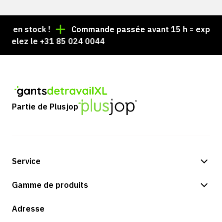
en stock !
Commande passée avant 15 h = expédiée 
elez le +31 85 024 0044
Partie de Plusjop
Service
Options de paiement
Gamme de produits
Expédition et livraison
Boutique
Adresse
Retours et service