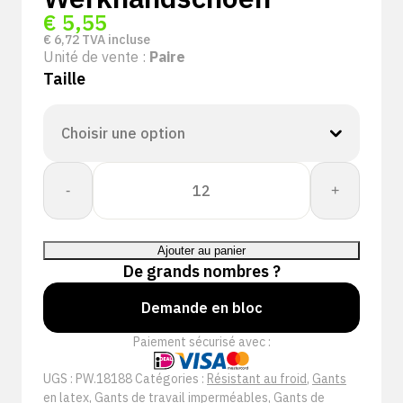
€
5,55
€
6,72
TVA incluse
Unité de vente :
Paire
Taille
quantité
-
+
de
PSP
18-
Ajouter au panier
188
De grands nombres ?
Winter
Double
Demande en bloc
Latex
Paiement sécurisé avec :
Pro
Werkhandschoen
UGS :
PW.18188
Catégories :
Résistant au froid
,
Gants
en latex
,
Gants de travail imperméables
,
Gants de