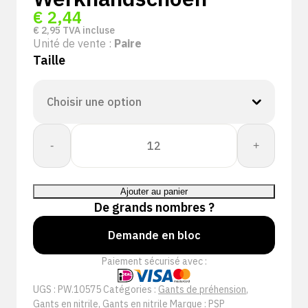
€
2,44
€
2,95
TVA incluse
Unité de vente :
Paire
Taille
quantité
-
+
de
PSP
10-
Ajouter au panier
575
De grands nombres ?
Allround
Nitrile
Demande en bloc
Foam
Paiement sécurisé avec :
Plus
DT
UGS :
PW.10575
Catégories :
Gants de préhension
,
Werkhandschoen
Gants en nitrile
,
Gants en nitrile
Marque :
PSP