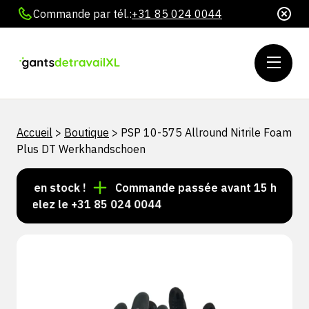
Commande par tél.:
+31 85 024 0044
Accueil
>
Boutique
>
PSP 10-575 Allround Nitrile Foam
Plus DT Werkhandschoen
urs en stock !
Commande passée avant 15 h = expédi
Appelez le +31 85 024 0044