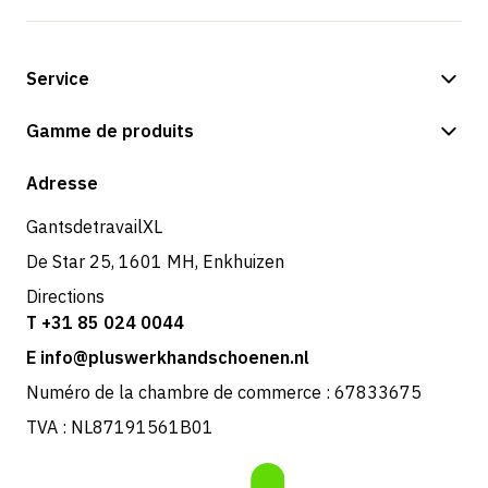
Service
Options de paiement
Gamme de produits
Expédition et livraison
Boutique
Adresse
Retours et service
GantsdetravailXL
De Star 25, 1601 MH, Enkhuizen
Directions
T +31 85 024 0044
E info@pluswerkhandschoenen.nl
Numéro de la chambre de commerce : 67833675
TVA : NL87191561B01