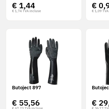
€
1,44
€
0,
€
1,74
TVA incluse
€
1,09
TVA 
Butoject 897
Butojec
€
55,56
€
29
€
67,23
TVA incluse
€
36,17
TVA