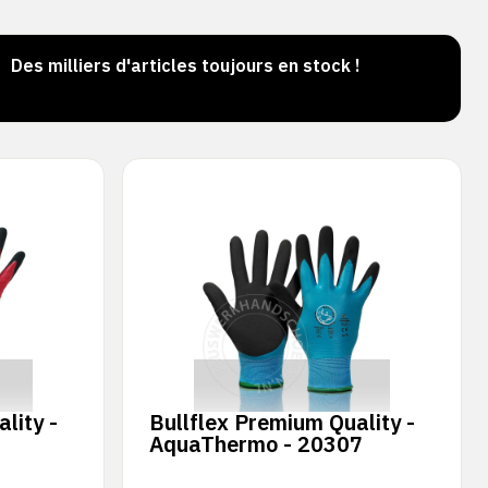
Des milliers d'articles toujours en stock !
Comma
jour
lity -
Bullflex Premium Quality -
AquaThermo - 20307