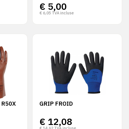
€
5,00
€
6,05
TVA incluse
 R50X
GRIP FROID
€
12,08
€
14,62
TVA incluse