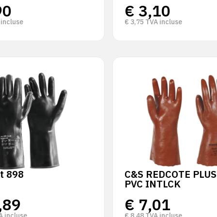
90
€
3,10
incluse
€
3,75
TVA incluse
t 898
C&S REDCOTE PLUS
PVC INTLCK
,89
€
7,01
 incluse
€
8,48
TVA incluse