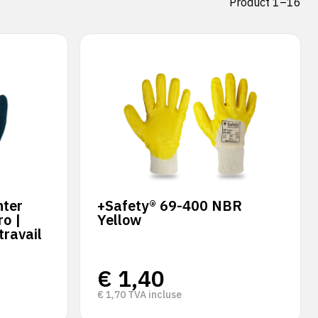
Product 1–16
nter
+Safety® 69-400 NBR
ro |
Yellow
travail
€
1,40
€
1,70
TVA incluse