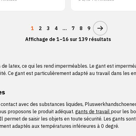
1
2
3
4
…
7
8
9
Affichage de 1–16 sur 139 résultats
 de latex, ce qui les rend imperméables. Le gant est imperm
ité. Ce gant est particulièrement adapté au travail dans les en
es
n contact avec des substances liquides, Pluswerkhandschoenen
s vous proposons le produit adéquat.
gants de travail
pour les bo
l permet de saisir les objets en toute sécurité. Les gants so
ment adaptés aux températures inférieures à 0 degré.