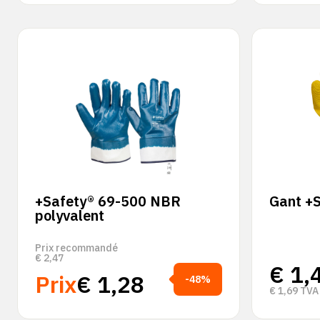
+Safety® 69-500 NBR
Gant +S
polyvalent
Prix recommandé
€
2,47
€
1,
Prix
€
1,28
-48%
€
1,69
TVA 