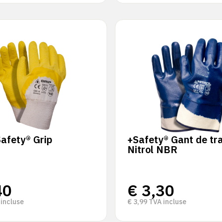
afety® Grip
+Safety® Gant de tra
Nitrol NBR
40
€
3,30
incluse
€
3,99
TVA incluse