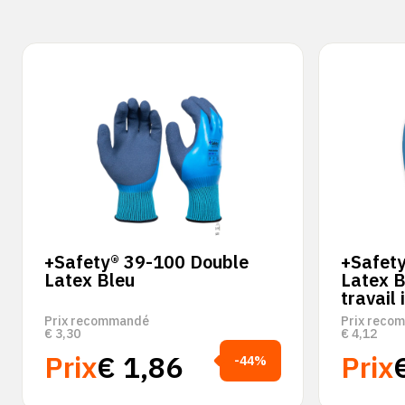
+Safety® 39-100 Double
+Safet
Latex Bleu
Latex B
travail
Prix recommandé
Prix reco
€
3,30
€
4,12
Prix
€
1,86
Prix
-44%