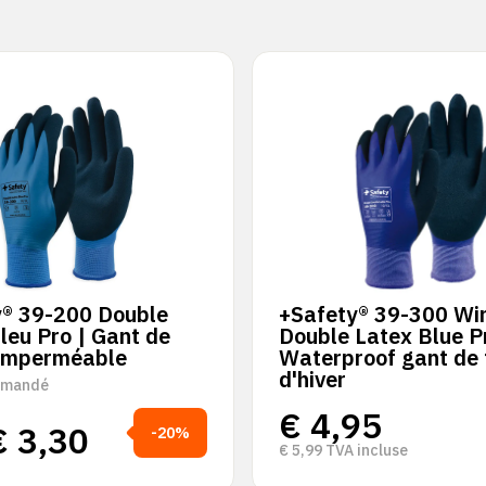
y® 39-200 Double
+Safety® 39-300 Wi
leu Pro | Gant de
Double Latex Blue P
 imperméable
Waterproof gant de 
d'hiver
mmandé
€
4,95
€
3,30
-20%
€
5,99
TVA incluse