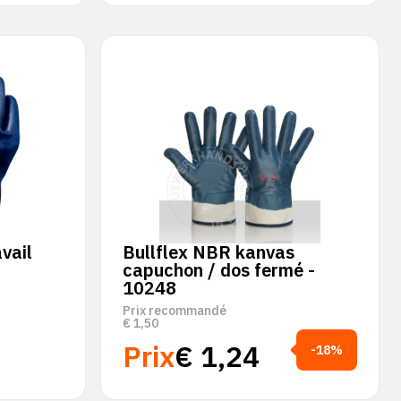
vail
Bullflex NBR kanvas
capuchon / dos fermé -
10248
Prix recommandé
€
1,50
Prix
€
1,24
-18%