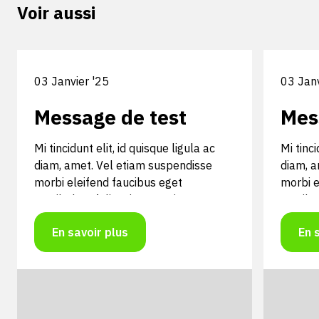
Voir aussi
03 Janvier '25
03 Janv
Message de test
Mes
Mi tincidunt elit, id quisque ligula ac
Mi tinci
diam, amet. Vel etiam suspendisse
diam, a
morbi eleifend faucibus eget
morbi e
vestibulum felis. Dictum quis montes,
vestibu
sit sit. Tellus aliquam enim ura, etiam.
sit sit.
En savoir plus
En 
Mauris posuere vulputate arcu amet,
Mauris 
vitae nisi, tellus tincidunt. At feugiat
vitae ni
sapien varius id.
sapien v
Mi tincidunt elit, id quisque ligula ac
Mi tinci
diam, amet. Vel etiam suspendisse
diam, a