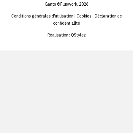
aliquam in vitae malesuada fringilla.
aliquam
Gants ©Pluswork, 2026
lorem
lorem
Conditions générales d'utilisation
|
Cookies
|
Déclaration de
ipsum
ipsum
confidentialité
dolor
dolor
s'asseoir
s'asseo
Réalisation :
QStylez