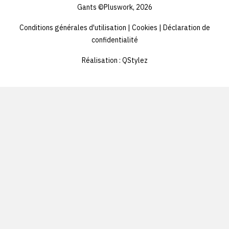
aliquam in vitae malesuada fringilla.
aliquam
Gants ©Pluswork, 2026
lorem
lorem
Conditions générales d'utilisation
|
Cookies
|
Déclaration de
ipsum
ipsum
confidentialité
dolor
dolor
s'asseoir
s'asseo
Réalisation :
QStylez