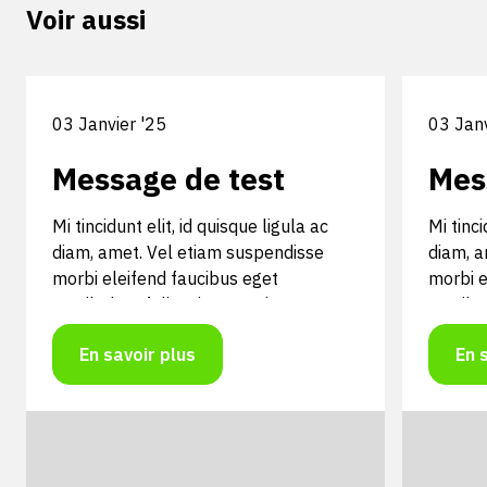
Voir aussi
03 Janvier '25
03 Janv
Message de test
Mes
Mi tincidunt elit, id quisque ligula ac
Mi tinci
diam, amet. Vel etiam suspendisse
diam, a
morbi eleifend faucibus eget
morbi e
vestibulum felis. Dictum quis montes,
vestibu
sit sit. Tellus aliquam enim ura, etiam.
sit sit.
En savoir plus
En 
Mauris posuere vulputate arcu amet,
Mauris 
vitae nisi, tellus tincidunt. At feugiat
vitae ni
sapien varius id.
sapien v
Mi tincidunt elit, id quisque ligula ac
Mi tinci
diam, amet. Vel etiam suspendisse
diam, a