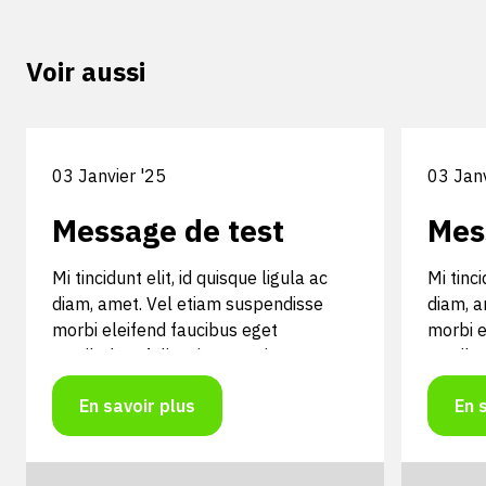
Voir aussi
03 Janvier '25
03 Janv
Message de test
Mes
Mi tincidunt elit, id quisque ligula ac
Mi tinci
diam, amet. Vel etiam suspendisse
diam, a
morbi eleifend faucibus eget
morbi e
vestibulum felis. Dictum quis montes,
vestibu
sit sit. Tellus aliquam enim ura, etiam.
sit sit.
En savoir plus
En 
Mauris posuere vulputate arcu amet,
Mauris 
vitae nisi, tellus tincidunt. At feugiat
vitae ni
sapien varius id.
sapien v