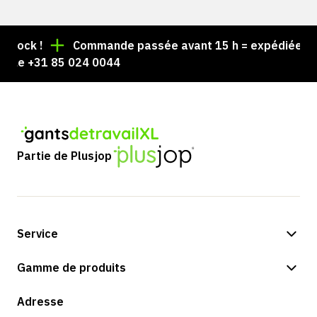
stock !
Commande passée avant 15 h = expédiée le 
z le +31 85 024 0044
Partie de Plusjop
Service
Options de paiement
Gamme de produits
Expédition et livraison
Boutique
Adresse
Retours et service