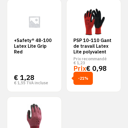
+Safety® 48-100
PSP 10-110 Gant
Latex Lite Grip
de travail Latex
Red
Lite polyvalent
Prix recommandé
€
1,23
Prix
€
0,98
€
1,28
-21%
€
1,55
TVA incluse