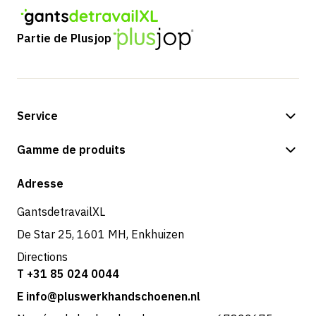
Partie de Plusjop
Service
Options de paiement
Gamme de produits
Boutique
Adresse
GantsdetravailXL
De Star 25, 1601 MH, Enkhuizen
Directions
T +31 85 024 0044
E info@pluswerkhandschoenen.nl