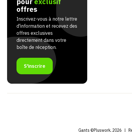
pour
exclusif
offres
Inscrivez-vous à notre lettre
d'information et recevez des
offres exclusives
directement dans votre
boîte de réception.
S'inscrire
Gants ©Pluswork, 2026
|
Ré