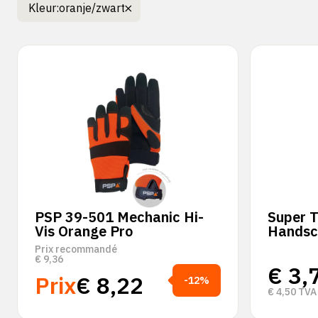
Kleur:
oranje/zwart
PSP 39-501 Mechanic Hi-
Super 
Vis Orange Pro
Handsc
Prix recommandé
€
9,36
€
3,
Prix
€
8,22
-12%
€
4,50
TVA 