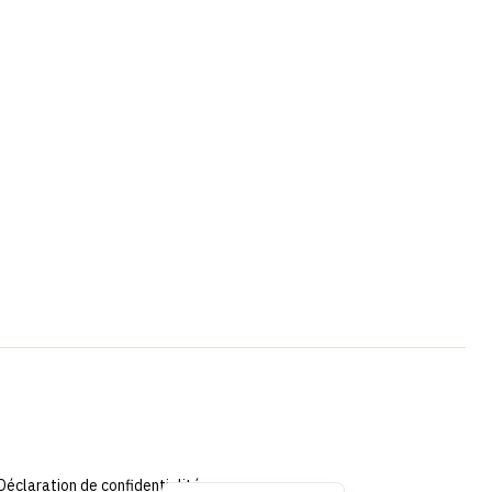
Portuguese
Swedish
Spanish
German
Dutch (Belgium)
English
Dutch
Déclaration de confidentialité